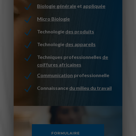
N
Biologie générale
et
appliquée
N
Micro Biologie
N
Technologie
des produits
N
Technologie
des appareils
N
Techniques professionnelles
de
coiffures africaines
N
Communication
professionnelle
N
Connaissance
du milieu du travail
FORMULAIRE