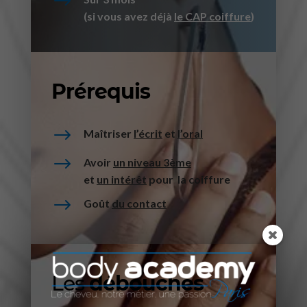
$
(si vous avez déjà
le CAP coiffure
)
Prérequis
$
Maîtriser
l’écrit
et
l’oral
$
Avoir
un niveau 3ème
et
un intérêt
pour la coiffure
$
Goût
du contact
Les
débouchés