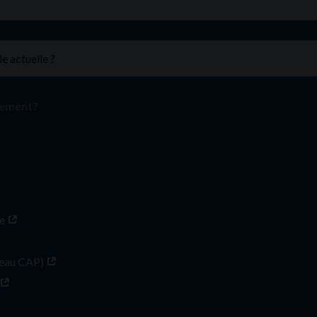
ncement?
te
veau CAP)