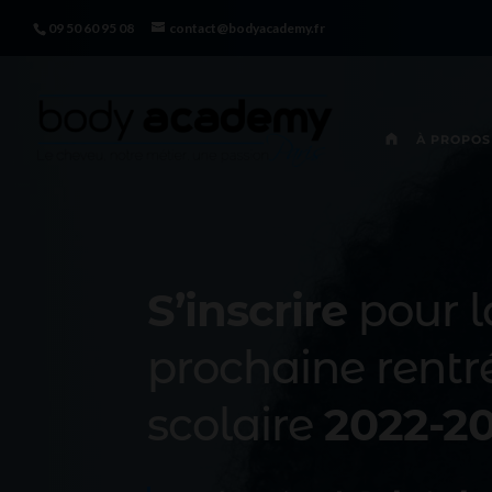
Le site
https://vegasinologin.com/
est synonyme d’abondance et de 
09 50 60 95 08
contact@bodyacademy.fr
A
À PROPOS
C
C
U
E
I
L
S’inscrire
pour l
prochaine rentr
scolaire
2022-2