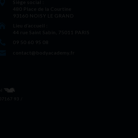

Siège social :
480 Place de la Courtine
93160 NOISY LE GRAND

Lieu d’accueil :
44 rue Saint Sabin, 75011 PARIS

09 50 60 95 08

contact@bodyacademy.fr
el
 07167 93 /