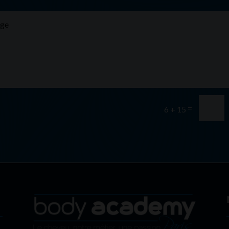
=
6 + 15