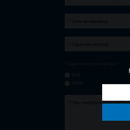
* Expérience en coiffure ?
OUI
NON