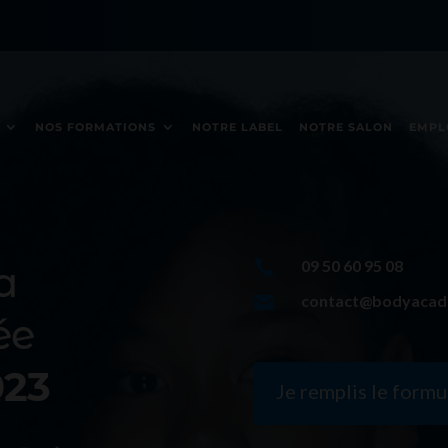
divertissement haut de gamme. Venez réclamer vos tours gratuits e
NOS FORMATIONS
NOTRE LABEL
NOTRE SALON
EMPL
09 50 60 95 08

a
contact@bodyacad

ée
023
Je remplis le formu