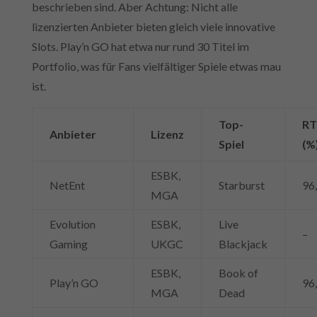
beschrieben sind. Aber Achtung: Nicht alle
lizenzierten Anbieter bieten gleich viele innovative
Slots. Play’n GO hat etwa nur rund 30 Titel im
Portfolio, was für Fans vielfältiger Spiele etwas mau
ist.
Top-
RT
Anbieter
Lizenz
Spiel
(%
ESBK,
NetEnt
Starburst
96
MGA
Evolution
ESBK,
Live
–
Gaming
UKGC
Blackjack
ESBK,
Book of
Play’n GO
96
MGA
Dead