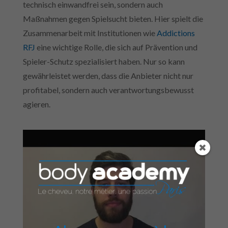
technisch einwandfrei sein, sondern auch
Maßnahmen gegen Spielsucht bieten. Hier spielt die
Zusammenarbeit mit Institutionen wie
Addictions
RFJ
eine wichtige Rolle, die sich auf Prävention und
Spieler-Schutz spezialisiert haben. Nur so kann
gewährleistet werden, dass die Anbieter nicht nur
profitabel, sondern auch verantwortungsbewusst
agieren.