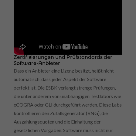
Zertifizierungen und Prüfstandards der
Software-Anbieter
Dass ein Anbieter eine Lizenz besitzt, heißt nicht
automatisch, dass jeder Aspekt der Software
perfekt ist. Die ESBK verlangt strenge Prüfungen,
die unter anderem von unabhängigen Testlabors wie
eCOGRA oder GLI durchgeführt werden. Diese Labs
kontrollieren den Zufallsgenerator (RNG), die
Auszahlungsquoten und die Einhaltung der
gesetzlichen Vorgaben. Software muss nicht nur